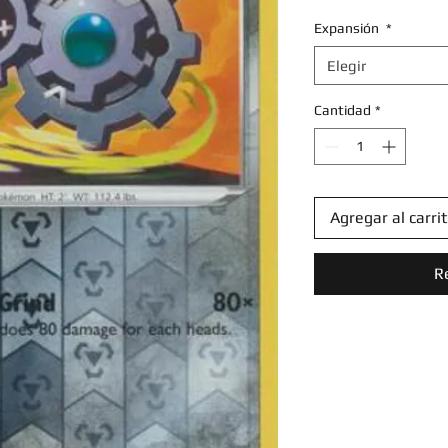
Expansión
*
Elegir
Cantidad
*
Agregar al carri
R