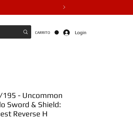
Login
CARRITO
4/195 - Uncommon
o Sword & Shield:
pest Reverse H