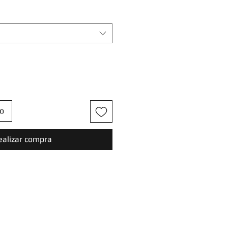
to
ealizar compra