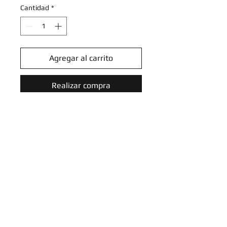
Cantidad
*
Agregar al carrito
Realizar compra
Klink - 102/172 - Common
Reverse Holo
Sword & Shield: Brilliant Stars
Reverse Holo Singles
Introduce tu email aquí