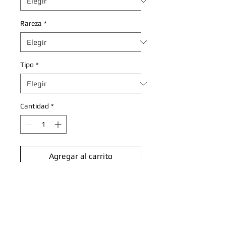
Rareza
*
Tipo
*
Cantidad
*
Agregar al carrito
Realizar compra
Kricketot - 009/189 - Common
Reverse Holo