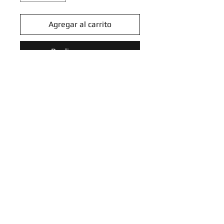
Agregar al carrito
Realizar compra
Larvitar 114/214 - SM - Lost
Thunder (SM8)
Introduce tu email aquí
SUSCRIBIRME