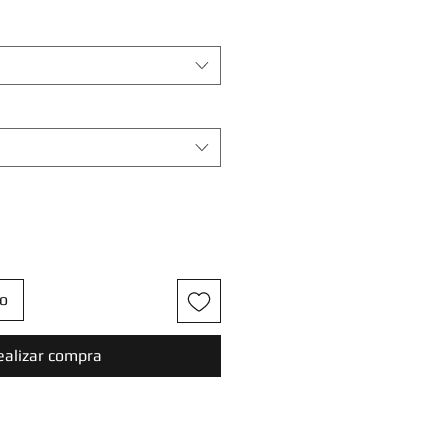
to
ealizar compra