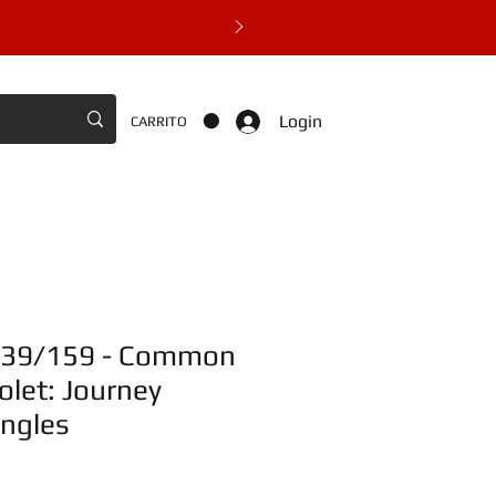
Login
CARRITO
139/159 - Common
iolet: Journey
ingles