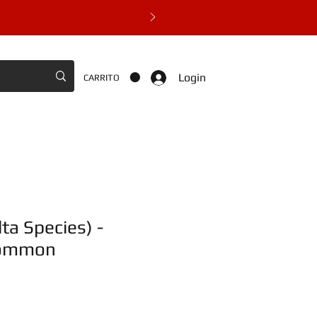
Login
CARRITO
ta Species) -
Common