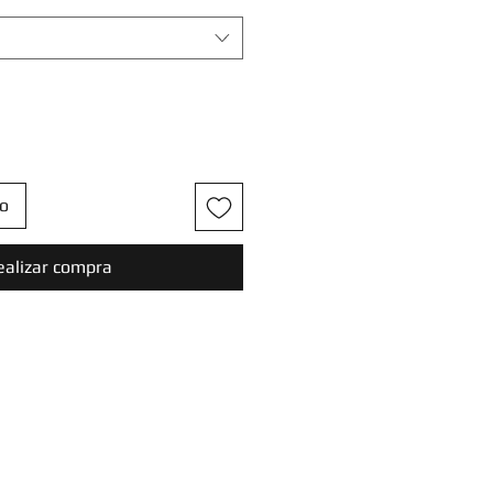
to
ealizar compra