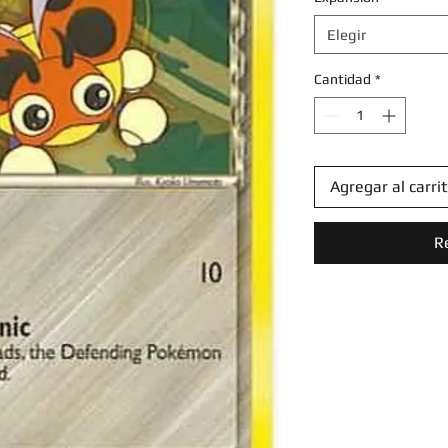
Elegir
Cantidad
*
Agregar al carri
R