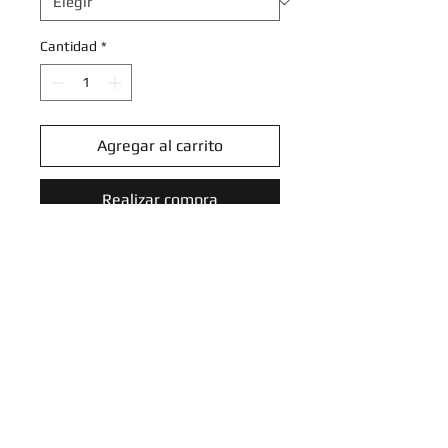
Cantidad
*
Agregar al carrito
Realizar compra
Loudred - 136/185 - Uncommon
Reverse Holo
Sword & Shield: Vivid Voltage
Reverse Holo Singles