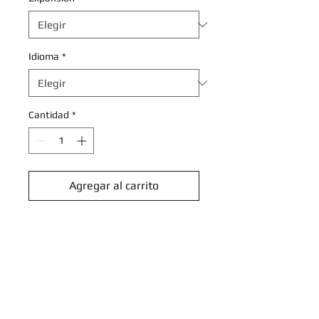
Idioma
*
Cantidad
*
Agregar al carrito
Realizar compra
Lumineon - 036/142 -
Uncommon Reverse Holo
Scarlet & Violet: Stellar Crown
Reverse Singles