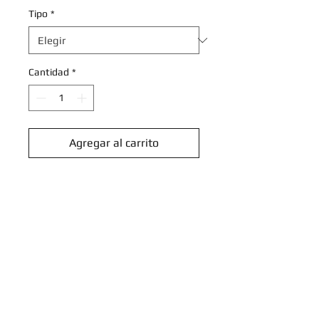
Tipo
*
Cantidad
*
Agregar al carrito
Realizar compra
Lure Ball - 138/168 - Uncommon
Sun & Moon: Celestial Storm
Singles