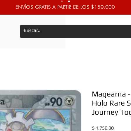
ENVÍOS GRATIS A PARTIR DE LOS $150.000
Magearna -
Holo Rare S
Journey To
Precio
$ 1.750,00