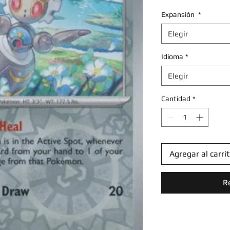
Expansión
*
Elegir
Idioma
*
Elegir
Cantidad
*
Agregar al carri
R