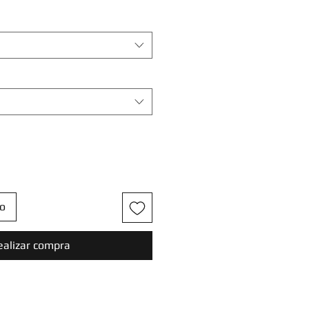
to
ealizar compra