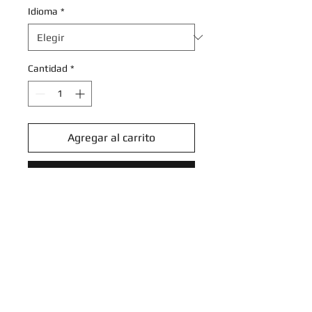
Idioma
*
Cantidad
*
Agregar al carrito
Realizar compra
Marill - 064/162 - Common
Reverse Holo
Scarlet & Violet: Temporal Forces
Reverse Holo Singles