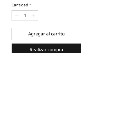
Cantidad
*
Agregar al carrito
Realizar compra
Mawile - 129/202 - Common
Reverse Holo
Sword & Shield (Base Set)
Reverse Holo Singles
Introduce tu email aquí