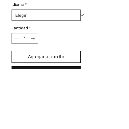
Idioma
*
Cantidad
*
Agregar al carrito
Realizar compra
Meowscarada - 015/198 - Holo
Rare
Scarlet & Violet (Base Set)
Singles