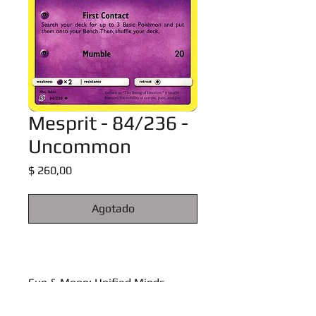
Mesprit - 84/236 -
Uncommon
Precio
$ 260,00
Agotado
Sun & Moon: Unified Minds
Singles