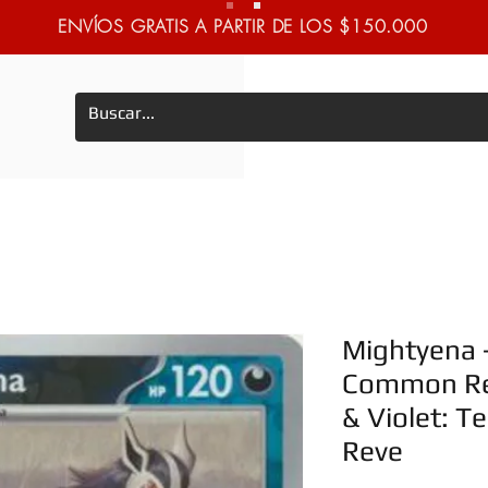
ENVÍOS GRATIS A PARTIR DE LOS $150.000
Mightyena 
Common Rev
& Violet: T
Reve