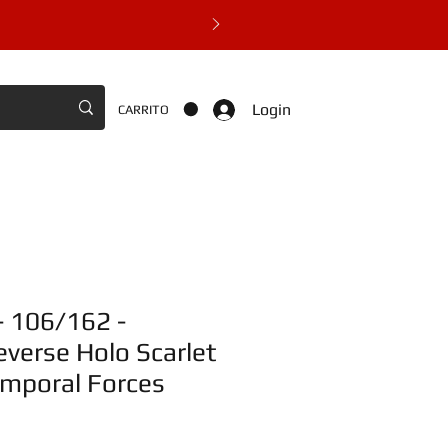
Login
CARRITO
- 106/162 -
erse Holo Scarlet
emporal Forces