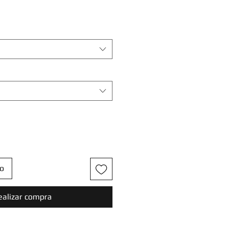
to
ealizar compra