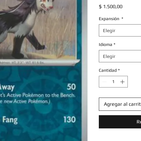
Precio
$ 1.500,00
Expansión
*
Elegir
Idioma
*
Elegir
Cantidad
*
Agregar al carri
R