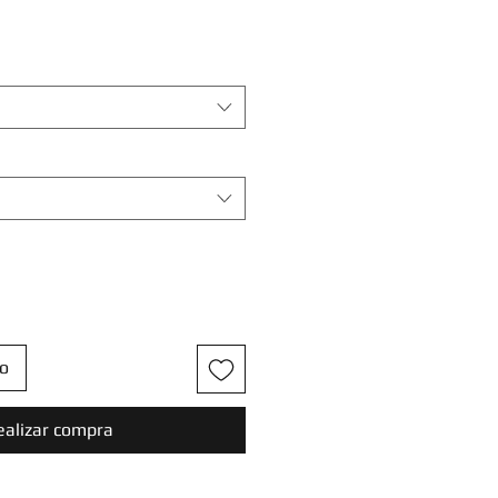
to
ealizar compra