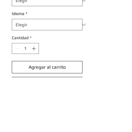
Idioma
*
Cantidad
*
Agregar al carrito
Realizar compra
Morgrem - 095/142 - Common
Reverse Holo
Scarlet & Violet: Stellar Crown
Reverse Singles