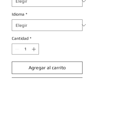
Idioma
*
Cantidad
*
Agregar al carrito
Realizar compra
Mr. Mime - 063/162 - Common
Reverse Holo
Scarlet & Violet: Temporal Forces
Reverse Holo Singles