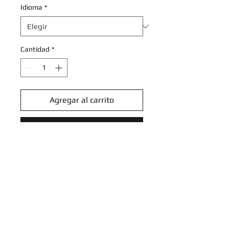
Idioma
*
Cantidad
*
Agregar al carrito
Realizar compra
Mr. Mime - 122/165 - Holo Rare
Reverse Holo
Scarlet & Violet 151 Reverse Holo
Singles