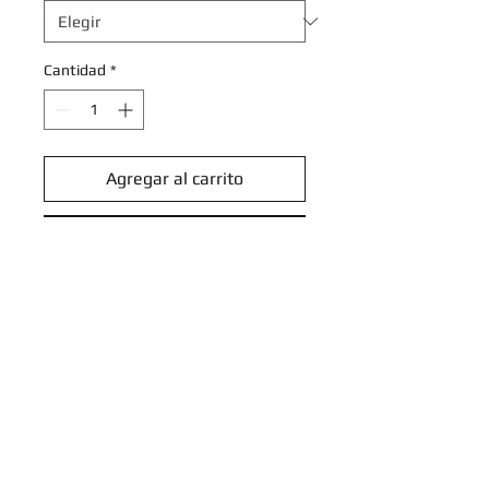
Cantidad
*
Agregar al carrito
Realizar compra
N's Klink - 103/159 - Common
Scarlet & Violet: Journey
Together Singles
Introduce tu email aquí