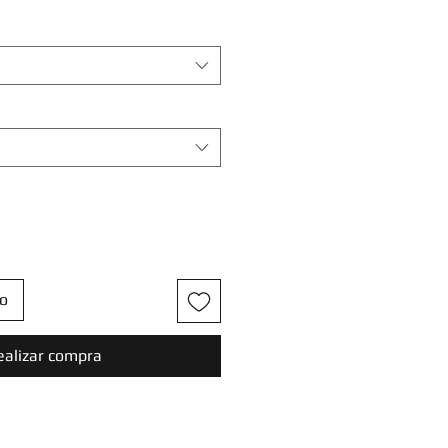
to
ealizar compra