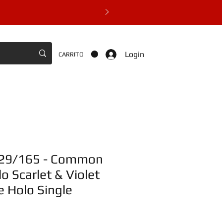
Login
CARRITO
029/165 - Common
o Scarlet & Violet
 Holo Single