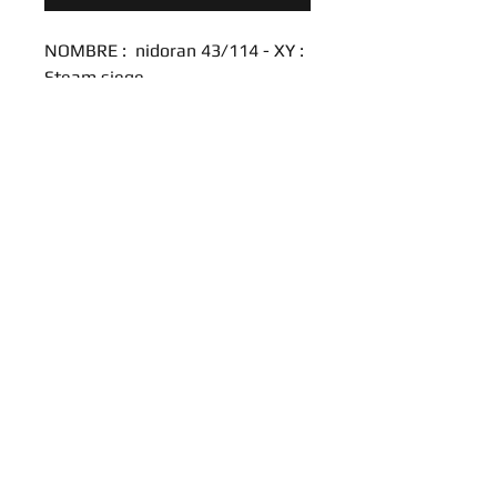
NOMBRE : nidoran 43/114 - XY :
Steam siege
RAREZA : commun
TIPO : Psiquico
IDIOMA : Ingles
Introduce tu email aquí
SUSCRIBIRME