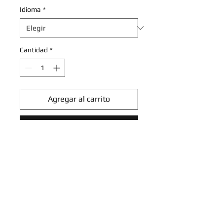
Idioma
*
Cantidad
*
Agregar al carrito
Realizar compra
Noctowl - 078/131 - Reverse
Holo Rare
Scarlet & Violet: Prismatic
Evolutions Reverse Holo Singles