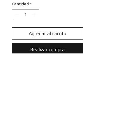
Cantidad
*
Agregar al carrito
Realizar compra
Noctowl - 121/189 - Uncommon
Reverse Holo
Sword & Shield: Astral Radiance
Reverse Holo Singles
Introduce tu email aquí