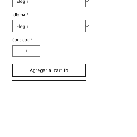
Idioma
*
Cantidad
*
Agregar al carrito
Realizar compra
Palossand - 096/193 -
Uncommon Reverse Holo
Scarlet & Violet: Paldea Evolved
Reverse Holo Singles