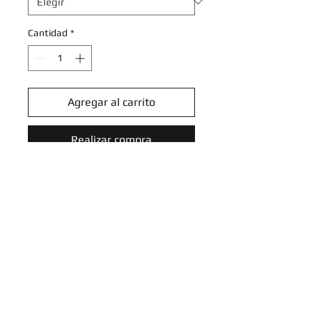
Cantidad
*
Agregar al carrito
Realizar compra
Pawniard - 092/159 - Common
Reverse Holo
Crown Zenith Reverse Holo
Singles