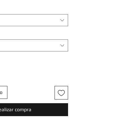
to
ealizar compra