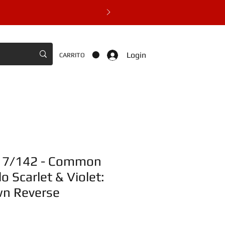
Login
CARRITO
117/142 - Common
o Scarlet & Violet:
wn Reverse