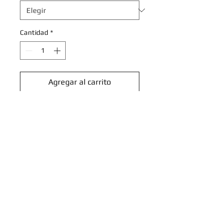
Cantidad
*
Agregar al carrito
Realizar compra
Quaxly - 052/198 - Holo Promo
Pokemon Scarlet & Violet Promos
Introduce tu email aquí