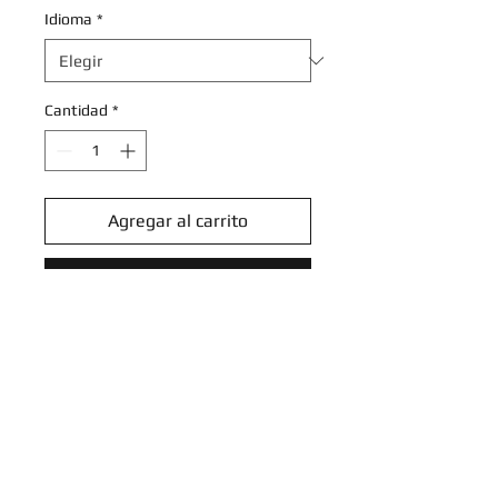
Idioma
*
Cantidad
*
Agregar al carrito
Realizar compra
Rabsca - 014/191 - Reverse Holo
Rare
Scarlet & Violet: Surging Sparks
Reverse Singles