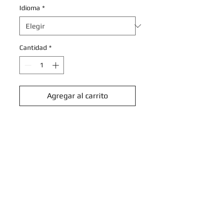
Idioma
*
Cantidad
*
Agregar al carrito
Realizar compra
Raichu - 019/091 - Holo Rare
Scarlet & Violet: Paldean Fates
Singles