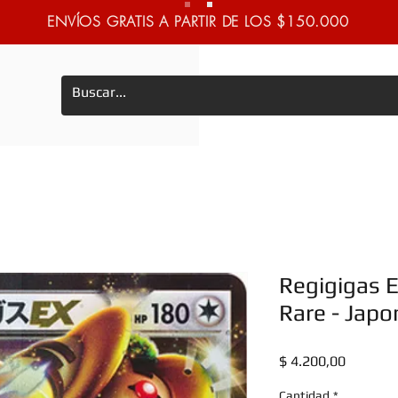
ENVÍOS GRATIS A PARTIR DE LOS $150.000
Regigigas E
Rare - Jap
Precio
$ 4.200,00
Cantidad
*