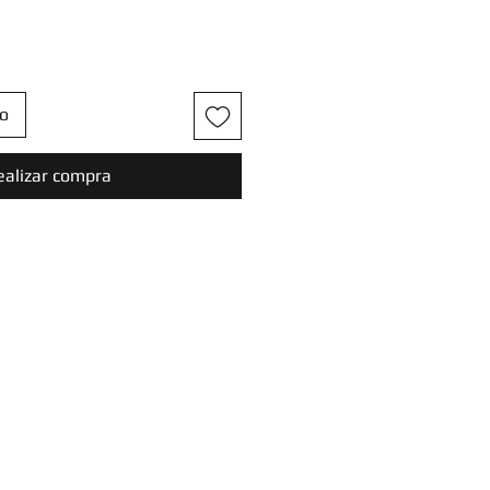
to
ealizar compra