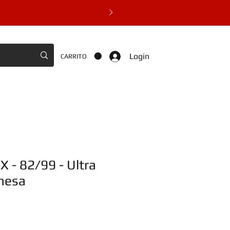
Login
CARRITO
X - 82/99 - Ultra
onesa