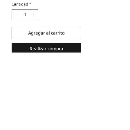
Cantidad
*
Agregar al carrito
Realizar compra
Revavroom - 065/091 - Holo Rare
Reverse Holo
Scarlet & Violet: Paldean Fates
Reverse Holo Singles
Introduce tu email aquí