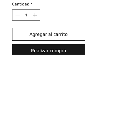
Cantidad
*
Agregar al carrito
Realizar compra
Scoop Up Net - 165/192 -
Uncommon
Sword & Shield: Rebel Clash
Singles
Introduce tu email aquí