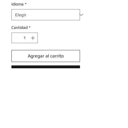
Idioma
*
Cantidad
*
Agregar al carrito
Realizar compra
Scraggy - 060/091 - Common
Reverse Holo
Scarlet & Violet: Paldean Fates
Reverse Holo Singles