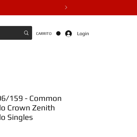
Login
CARRITO
006/159 - Common
lo Crown Zenith
o Singles