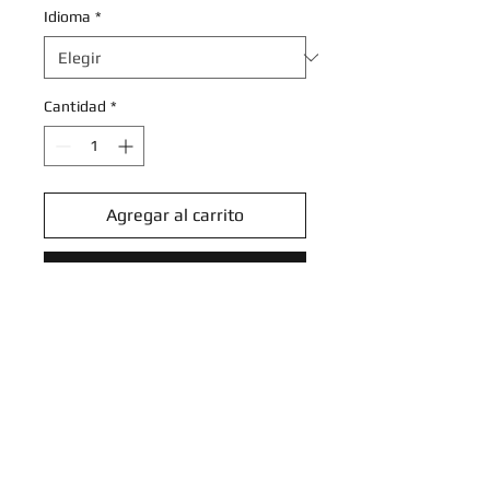
Idioma
*
Cantidad
*
Agregar al carrito
Realizar compra
Seel - 033/196 - Common
Reverse Holo
Sword & Shield: Lost Origin
Reverse Holo Singles