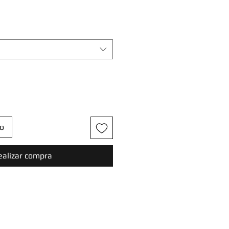
to
ealizar compra