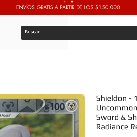
ENVÍOS GRATIS A PARTIR DE LOS $150.000
Shieldon - 
Uncommon 
Sword & Shi
Radiance R