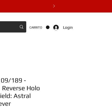
Login
CARRITO
109/189 -
Reverse Holo
eld: Astral
ever