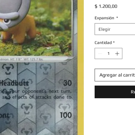
Precio
$ 1.200,00
Expansión
*
Elegir
Cantidad
*
Agregar al carri
R