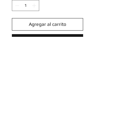
Agregar al carrito
Realizar compra
Sinistea - 089/202 - Common
Pokemon Promo Cards
Introduce tu email aquí
SUSCRIBIRME