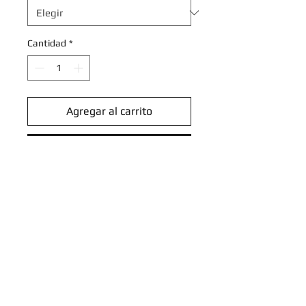
Cantidad
*
Agregar al carrito
Realizar compra
Skyla - 166/192 - Uncommon
Sword & Shield: Rebel Clash
Singles
Introduce tu email aquí