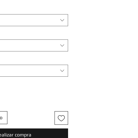
to
ealizar compra