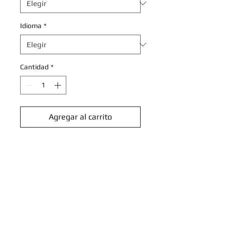
Idioma
*
Cantidad
*
Agregar al carrito
Realizar compra
Steven's Beldum - 143/182 -
Common Reverse Holo
Scarlet & Violet: Destined Rivals
Singles