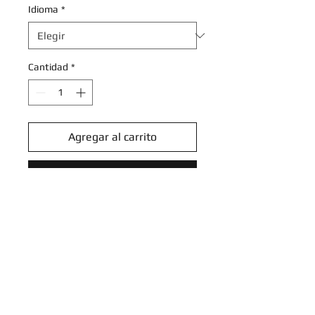
Idioma
*
Cantidad
*
Agregar al carrito
Realizar compra
Stufful - 052/064 - Common
Reverse Holo
Shrouded Fable Reverse Holo
Singles