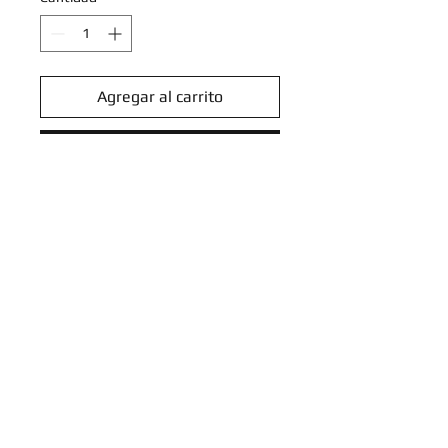
Agregar al carrito
Realizar compra
Suicune 026/094 - Holo Rare -
ME02: Phantasmal Flames (PFL)
Introduce tu email aquí
SUSCRIBIRME