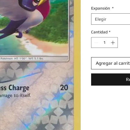
Expansión
*
Elegir
Cantidad
*
Agregar al carri
R