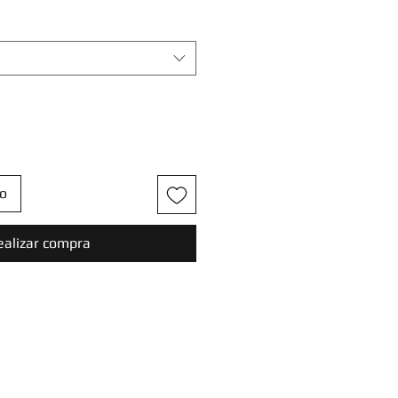
to
ealizar compra