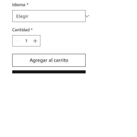
Idioma
*
Cantidad
*
Agregar al carrito
Realizar compra
Tapu Koko - 065/191 - Reverse
Holo Rare
Scarlet & Violet: Surging Sparks
Reverse Singles