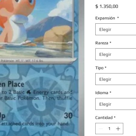
Precio
$ 1.350,00
Expansión
*
Elegir
Rareza
*
Elegir
Tipo
*
Elegir
Idioma
*
Elegir
Cantidad
*