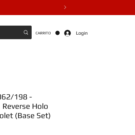
Login
CARRITO
 062/198 -
Reverse Holo
iolet (Base Set)