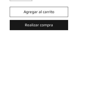
Agregar al carrito
Realizar compra
Ex Team Magma vs. Team Aqua
Singles
Introduce tu email aquí
SUSCRIBIRME