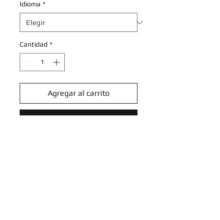
Idioma
*
Cantidad
*
Agregar al carrito
Realizar compra
Team Rocket's Zapdos - 070/182
- Reverse Holo Rare
Scarlet & Violet: Destined Rivals
Reverse Holo Singles