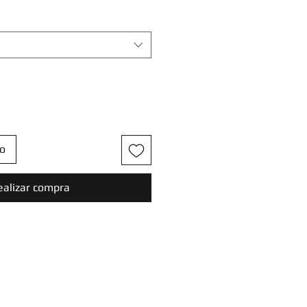
to
ealizar compra