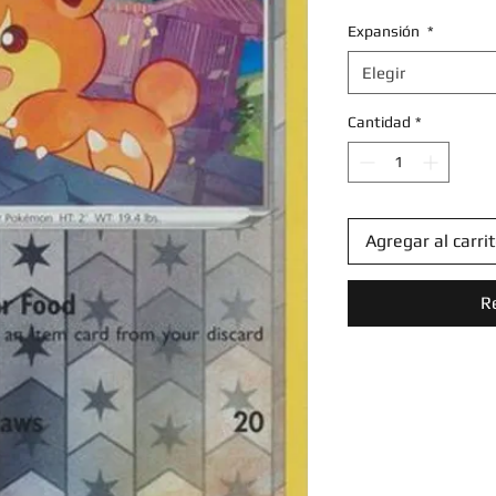
Expansión
*
Elegir
Cantidad
*
Agregar al carri
R