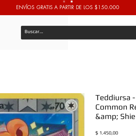
ENVÍOS GRATIS A PARTIR DE LOS $150.000
Teddiursa -
Common Re
&amp; Shiel
Precio
$ 1.450,00