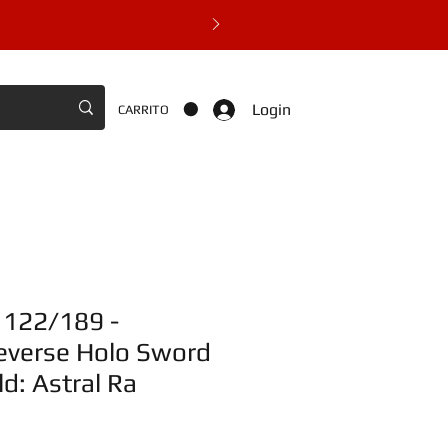
Login
CARRITO
 122/189 -
verse Holo Sword
d: Astral Ra