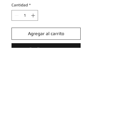
Cantidad
*
Agregar al carrito
Realizar compra
Tinkatink - SVP025 - Cosmos
Holo Promo
Pokemon Scarlet & Violet Promos
Introduce tu email aquí